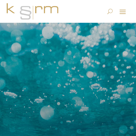
Rasanter
Datenmengenanstieg.
Datenmengen und
Energieverbrauch managen
– Handlungsbedarf?
6.12.2023
|
Datenstrategie & Information Governance
|
0
Kommentare