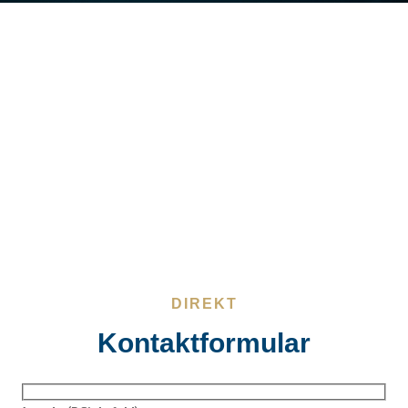
8600 Dübendorf
info@krm.swiss
UID: CHE-110.530.458 MWST
Tel. +41 44 888 10 11
DIREKT
Kontaktformular