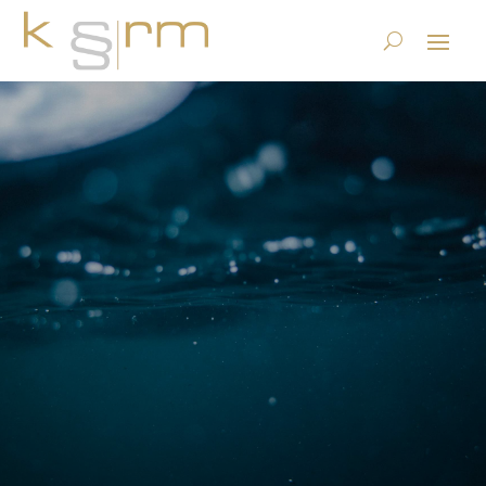
Kontakt
krm Information Governance
Kontakt
$
Kompetenzzentrum Records Management AG
Stettbachstr. 6