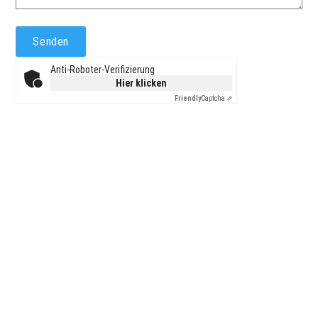
Anti-Roboter-Verifizierung
Hier klicken
Friendly
Captcha ⇗
JETZT KONTAKT AUFNEHMEN
Anrufen: +41 44 888 10 11
oder per Mail an info@krm.swiss