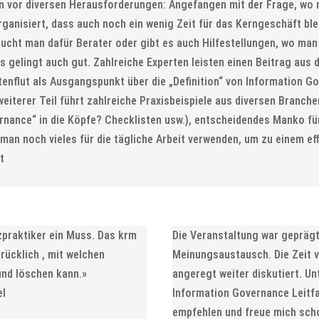
or diversen Herausforderungen: Angefangen mit der Frage, wo ma
ganisiert, dass auch noch ein wenig Zeit für das Kerngeschäft blei
cht man dafür Berater oder gibt es auch Hilfestellungen, wo man 
 gelingt auch gut. Zahlreiche Experten leisten einen Beitrag aus d
tenflut als Ausgangspunkt über die „Definition“ von Information
iterer Teil führt zahlreiche Praxisbeispiele aus diversen Branchen
nance“ in die Köpfe? Checklisten usw.), entscheidendes Manko fü
n man noch vieles für die tägliche Arbeit verwenden, um zu einem 
t
zpraktiker ein Muss. Das krm
Die Veranstaltung war geprägt
drücklich , mit welchen
Meinungsaustausch. Die Zeit 
nd löschen kann.»
angeregt weiter diskutiert. U
el
Information Governance Leitfa
empfehlen und freue mich sch