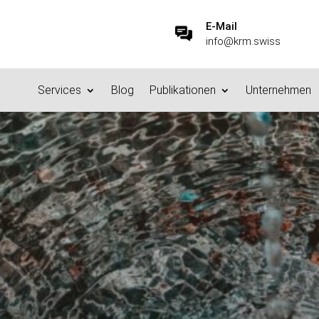
E-Mail
info@krm.swiss
Services
Blog
Publikationen
Unternehmen
tfaden Information Govern
on Governance
Publikationen
Leitfaden Information Govern
$
$