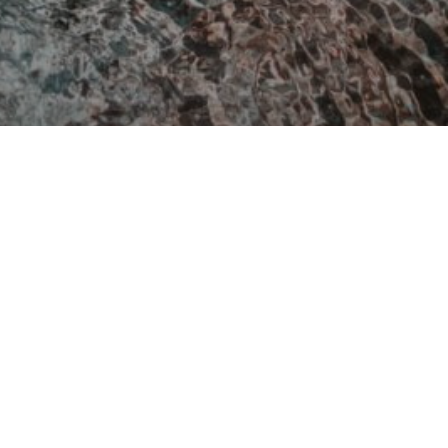
gmann, Daniel Spichty, Peter K.
er, Stephan Holländer und Gastautoren
tion Governance Know-how