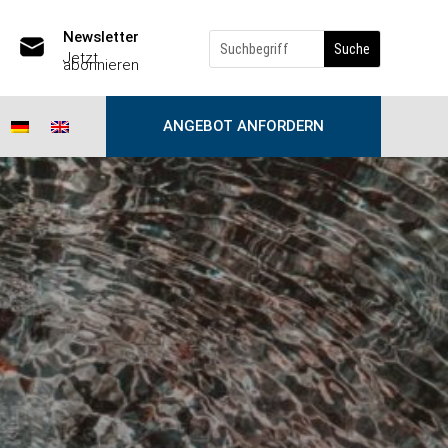
Newsletter
Jetzt
abonnieren
ANGEBOT ANFORDERN
ance
ance 2. Auflage