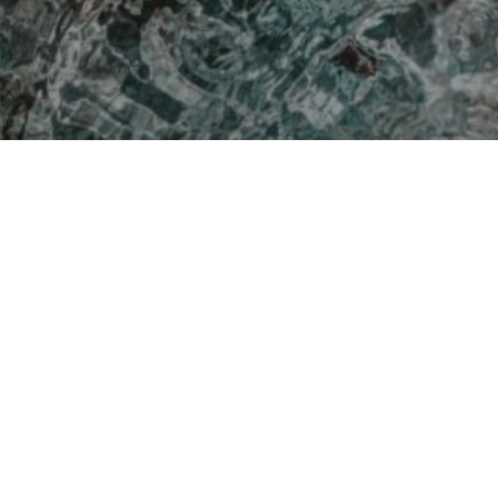
2. Auflage 2021
Hauptautor: Bruno Wildhaber
mit Daniel Burgwinkel, Jürg Ha
Neuenschwander, Simon Oeschg
400 Seiten geballtes Informa
ISBN 13978-3-9524430-4-0
Buchflyer
Auszüge / Preview