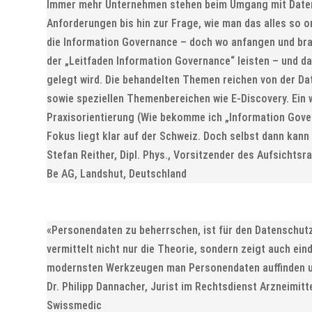
Immer mehr Unternehmen stehen beim Umgang mit Daten v
Anforderungen bis hin zur Frage, wie man das alles so or
die Information Governance – doch wo anfangen und brau
der „Leitfaden Information Governance“ leisten – und das
gelegt wird. Die behandelten Themen reichen von der Da
sowie speziellen Themenbereichen wie E-Discovery. Ein we
Praxisorientierung (Wie bekomme ich „Information Gover
Fokus liegt klar auf der Schweiz. Doch selbst dann kan
Stefan Reither, Dipl. Phys., Vorsitzender des Aufsichtsra
Be AG, Landshut, Deutschland
«Personendaten zu beherrschen, ist für den Datenschut
vermittelt nicht nur die Theorie, sondern zeigt auch ein
modernsten Werkzeugen man Personendaten auffinden u
Dr. Philipp Dannacher, Jurist im Rechtsdienst Arzneimitt
Swissmedic