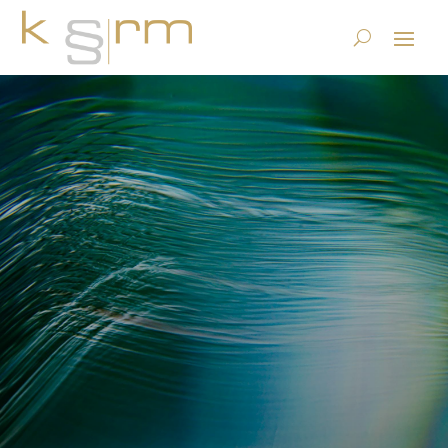
KRM Angebotsportfolio
ECM/DMS
2.10.2018
|
ECM, DMS und Content Services
|
0 Kommentare