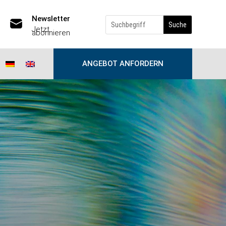
Newsletter
Jetzt
abonnieren
ANGEBOT ANFORDERN
tion Governance
re