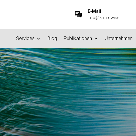
E-Mail
info@krm.swiss
Services
Blog
Publikationen
Unternehmen
/ Disziplinen der Informa
6.2.2015
|
Datenstrategie & Information Governance
|
0 Kommenta