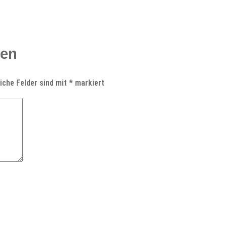
ken
liche Felder sind mit
*
markiert