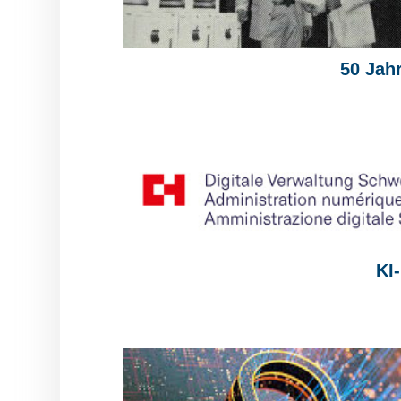
50 Jah
KI