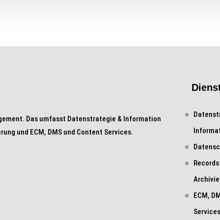
Diens
Datenst
gement. Das umfasst Datenstrategie & Information
Informa
rung und ECM, DMS und Content Services.
Datensc
Records
Archivi
ECM, DM
Service