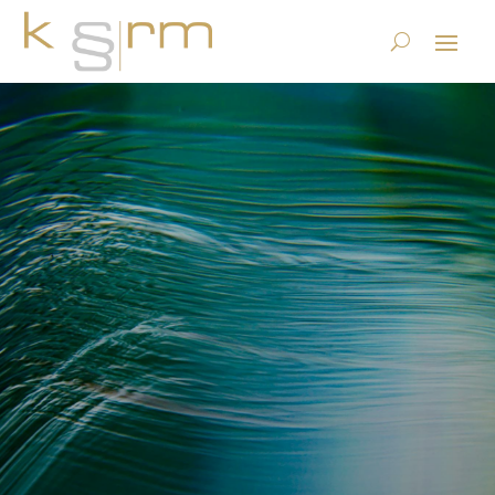
Regulierung betr. Umgang
mit Chat GPT und
generativer KI
28.8.2023
|
Datenstrategie & Information Governance
|
0
Kommentare