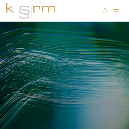
Referenzliste Information
Governance
24.2.2015
|
Datenstrategie & Information Governance
|
0
Kommentare