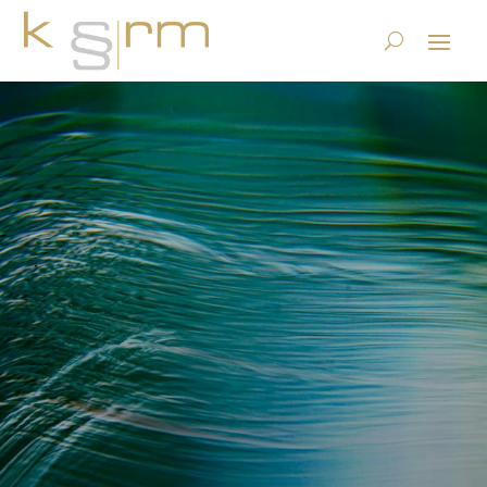
Neue Publikation: Lifecycle
Mgmt und Verhältnis zu
Information Governance
(french)
24.7.2015
|
Datenstrategie & Information Governance
|
0
Kommentare