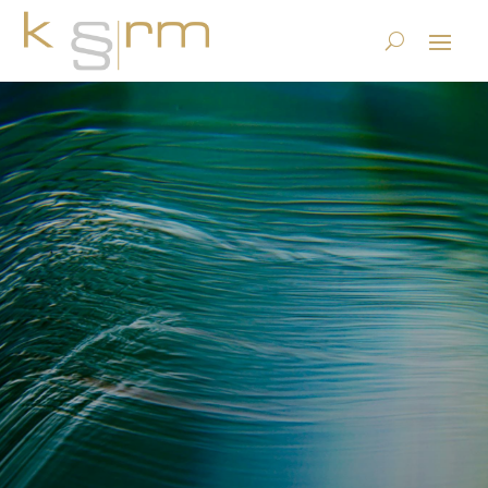
Fachartikel: Information
Governance – Über den
Tellerrand hinaus
9.8.2018
|
Datenstrategie & Information Governance
|
0
Kommentare