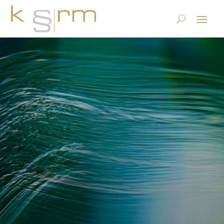
Herausgabe von Daten im
Konkurs von Cloud-
Providern
22.8.2018
|
Datenstrategie & Information Governance
|
0
Kommentare