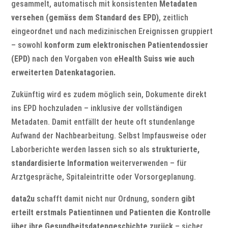
gesammelt, automatisch mit konsistenten
Metadaten
versehen (gemäss dem Standard des EPD)
, zeitlich
eingeordnet und nach medizinischen Ereignissen gruppiert
–
sowohl
konform zum elektronischen Patientendossier
(EPD)
n
ach den Vorgaben von
eHealth Suiss
wie auch
erweiterten Datenkatagorien.
Zukünftig wird es zudem möglich sein, Dokumente direkt
ins EPD hochzuladen – inklusive der vollständigen
Metadaten. Damit entfällt der heute oft stundenlange
Aufwand der Nachbearbeitung. Selbst Impfausweise oder
Laborberichte
werden
lassen
sich so als
strukturierte,
standardisierte Information
weiterverwenden – für
Arztgespräche, Spitaleintritte oder Vorsorgeplanung.
data2u
schafft damit nicht nur Ordnung, sondern
gibt
er
t
eilt
erstmals
Patientinnen und Patienten die Kontrolle
über ihre Gesundheits
daten
geschichte
zurück
– sicher,