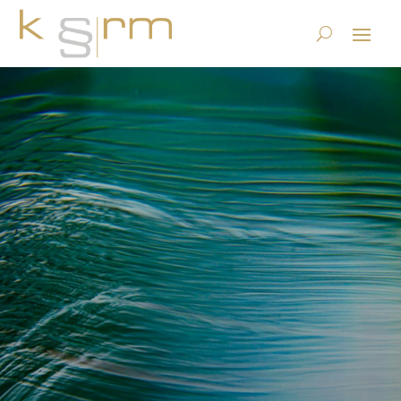
data2u: Ihre
Gesundheitsdaten in Ihren
Händen – Information
Governance im
Gesundheitswesen
21.6.2025
|
Datenstrategie & Information Governance
,
Zertifizierung
|
2 Kommentare