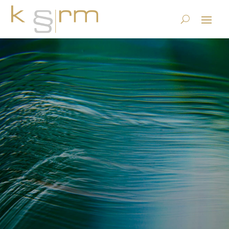
Wieso die GeBüV
Konformität für
ECM/DMS/ERP Anbieter in
der Schweiz ein MUSS ist
4.9.2016
|
ECM, DMS und Content Services
|
2 Kommentare