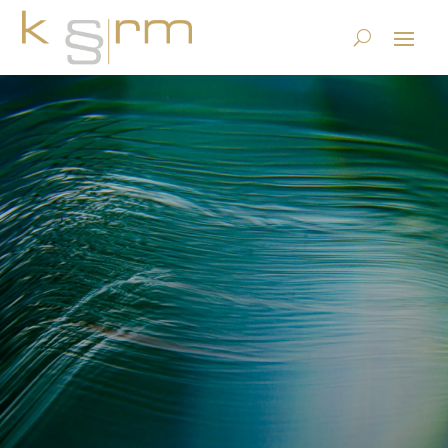
GEVER – Quo Vadis?
Informationskampagne
15.4.2025
|
Datenstrategie & Information Governance
,
Records Management & Archivierung
|
0 Kommentare