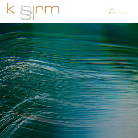
Data Bereinigung/Cleanup
und Migration mit
semantischen Technologien:
Proof of Concept Package
20.4.2021
|
Datenschutz
,
ECM, DMS und Content Services
,
Records Management & Archivierung
|
0 Kommentare