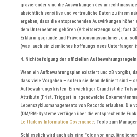
gravierender sind die Auswirkungen des unrechtmässigen 
absichtlich sensitive und vertrauliche Daten zu ihrem n
ergeben, dass die entsprechenden Auswirkungen höher si
dem Unternehmen gehören (Arbeitserzeugnisse); fast 30% 
Erklärungsgründe und Präventionsmassnahmen; u.a. soll
(was auch ein ziemliches hoffnungsloses Unterfangen is
4.
Nichtbefolgung der offiziellen Aufbewahrungsregeln
Wenn ein Aufbewahrungsplan existiert und zB vorgibt, da
dass viele Vorgaben – sofern sie denn definiert sind –
Aufbewahrungsfristen. Ein wichtiger Grund ist die Tatsa
Attribute (Frist, Trigger) in irgendwelche Dokumenten
Lebenszyklusmanagements von Records erlauben. Die voll
(DM/RM-Systeme verfügen über die entsprechende Funkti
Leitfadens Information Governance
: Tools zum Managem
Schliesslich wird auch als eine Folge von unzulänglic