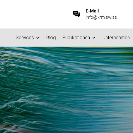
E-Mail
info@krm.swiss
Services
Blog
Publikationen
Unternehmen
ords Management Pain Po
12.7.2017
|
Records Management & Archivierung
|
0 Kommentare