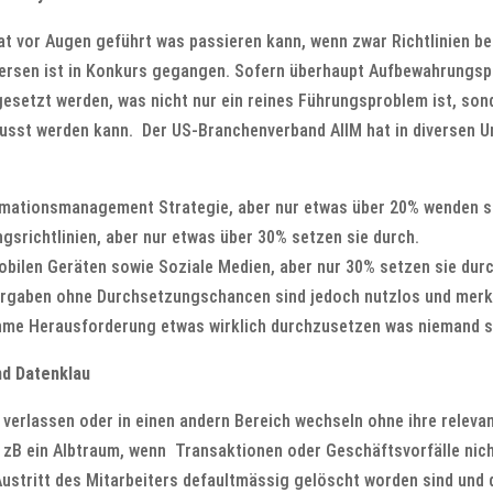
at vor Augen geführt was passieren kann, wenn zwar Richtlinien b
ndersen ist in Konkurs gegangen. Sofern überhaupt Aufbewahrungs
esetzt werden, was nicht nur ein reines Führungsproblem ist, sond
sst werden kann. Der US-Branchenverband AIIM hat in diversen 
ormationsmanagement Strategie, aber nur etwas über 20% wenden s
srichtlinien, aber nur etwas über 30% setzen sie durch.
bilen Geräten sowie Soziale Medien, aber nur 30% setzen sie durc
Vorgaben ohne Durchsetzungschancen sind jedoch nutzlos und merke
hme Herausforderung etwas wirklich durchzusetzen was niemand so 
nd Datenklau
a verlassen oder in einen andern Bereich wechseln ohne ihre rele
 zB ein Albtraum, wenn Transaktionen oder Geschäftsvorfälle nicht
stritt des Mitarbeiters defaultmässig gelöscht worden sind und 