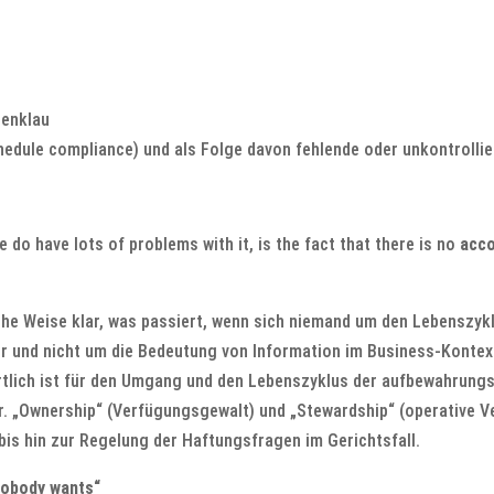
tenklau
hedule compliance) und als Folge davon fehlende oder unkontrolli
 do have lots of problems with it, is the fact that there is no
acco
he Weise klar, was passiert, wenn sich niemand um den Lebenszy
ur und nicht um die Bedeutung von Information im Business-Kontext.
tlich ist für den Umgang und den Lebenszyklus der aufbewahrungsp
tr. „Ownership“ (Verfügungsgewalt) und „Stewardship“ (operative V
bis hin zur Regelung der Haftungsfragen im Gerichtsfall.
nobody wants“