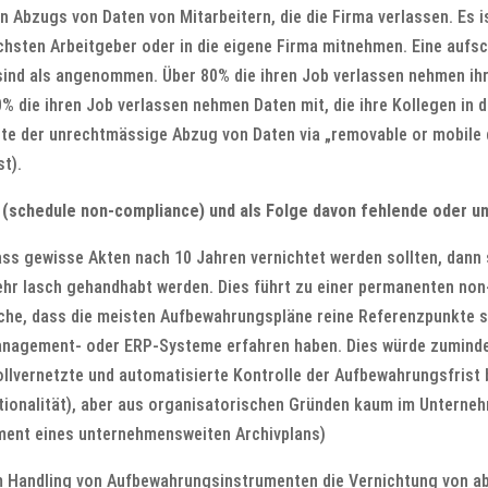
Abzugs von Daten von Mitarbeitern, die die Firma verlassen. Es is
ächsten Arbeitgeber oder in die eigene Firma mitnehmen. Eine aufs
nd als angenommen. Über 80% die ihren Job verlassen nehmen ihre
die ihren Job verlassen nehmen Daten mit, die ihre Kollegen in de
te der unrechtmässige Abzug von Daten via „removable or mobile 
t).
 (schedule non-compliance) und als Folge davon fehlende oder un
ss gewisse Akten nach 10 Jahren vernichtet werden sollten, dann s
 sehr lasch gehandhabt werden. Dies führt zu einer permanenten no
che, dass die meisten Aufbewahrungspläne reine Referenzpunkte sin
management- oder ERP-Systeme erfahren haben. Dies würde zuminde
vernetzte und automatisierte Kontrolle der Aufbewahrungsfrist bl
onalität), aber aus organisatorischen Gründen kaum im Unternehme
ent eines unternehmensweiten Archivplans)
hem Handling von Aufbewahrungsinstrumenten die Vernichtung von a