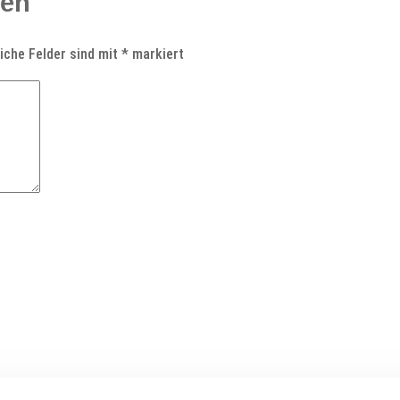
ken
liche Felder sind mit
*
markiert