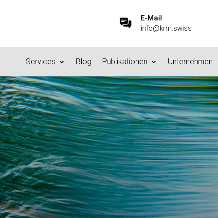
E-Mail
info@krm.swiss
Services
Blog
Publikationen
Unternehmen
nk Blog (Staffel 1 Folge 2
5.3.2016
|
Datenstrategie & Information Governance
|
0 Kommenta