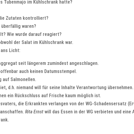
es Tubenmajo im Kühlschrank hatte?
ie Zutaten kontrolliert?
 überfällig waren?
t? Wie wurde darauf reagiert?
obwohl der Salat im Kühlschrank war.
ans Licht:
laggregat seit längerem zumindest angeschlagen.
en offenbar auch keinen Datumsstempel.
g auf Salmonellen.
iet, d.h. niemand will für seine Inhalte Verantwortung übernehmen.
enen ein Rückschluss auf Frische kaum möglich ist.
tsvaters, die Erkrankten verlangen von der WG-Schadensersatz (Er
 anschaffen.
Rita Ernst
will das Essen in der WG verbieten und eine
rank.