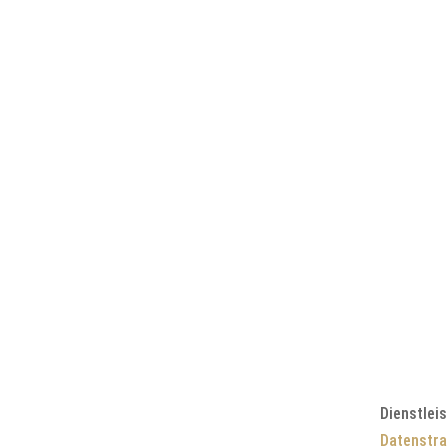
JETZT KONTAKT AUFNEHMEN
Anrufen: +41 44 888 10 1
oder per Mail an info@krm.swiss
Dienstlei
Datenstra