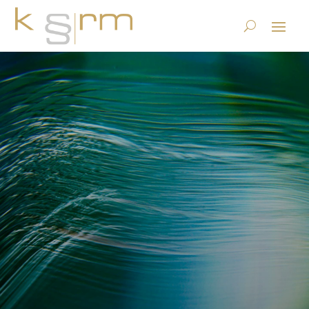
LIR: Legal Incident Response
– neue Datenschutz
Dienstleistung des krm
15.5.2024
|
Datenschutz
|
0 Kommentare