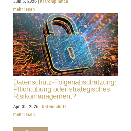
Juni 5, 2026
|
KI Compliance
mehr lesen
Datenschutz-Folgenabschätzung:
Pflichtübung oder strategisches
Risikomanagement?
Apr. 30, 2026
|
Datenschutz
mehr lesen