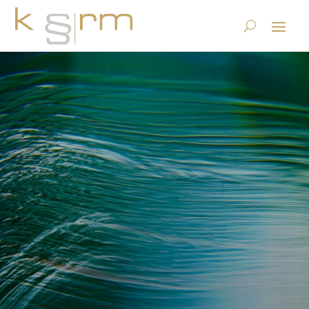
Die KI-
Wertschöpfungspyramide:
Wie Unternehmen den
maximalen Nutzen aus KI
ziehen
17.3.2025
|
KI Compliance
|
1 Kommentar