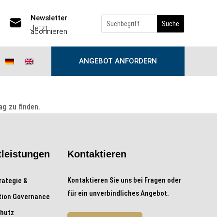
Newsletter
Jetzt
abonnieren
ANGEBOT ANFORDERN
ag zu finden.
tleistungen
Kontaktieren
Kontaktieren Sie uns bei Fragen oder
rategie &
für ein unverbindliches Angebot.
tion Governance
hutz