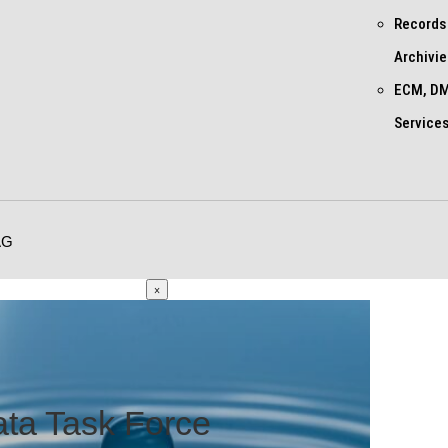
Records
Archivi
ECM, DM
Service
AG
×
ta Task Force