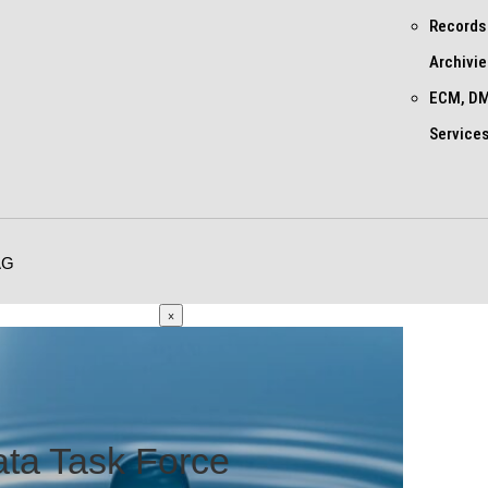
Records
Archivi
ECM, DM
Service
AG
×
ta Task Force