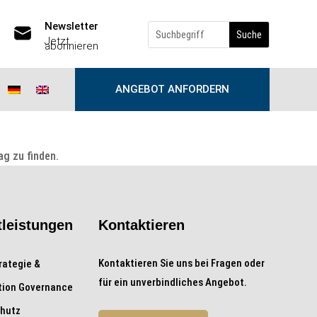
Newsletter
Jetzt
abonnieren
ANGEBOT ANFORDERN
ag zu finden.
tleistungen
Kontaktieren
Kontaktieren Sie uns bei Fragen oder
rategie &
für ein unverbindliches Angebot.
tion Governance
hutz