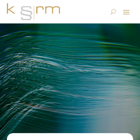
Brauchen Unternehmen
einen Chief Information
Governance Officer (CIGO)?
7.2.2016
|
Basics/Foundations
|
0 comments