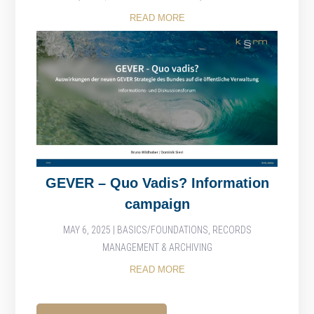
READ MORE
GEVER – Quo Vadis? Information
campaign
MAY 6, 2025
|
BASICS/FOUNDATIONS
,
RECORDS
MANAGEMENT & ARCHIVING
READ MORE